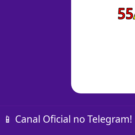
📱 Canal Oficial no Telegram!