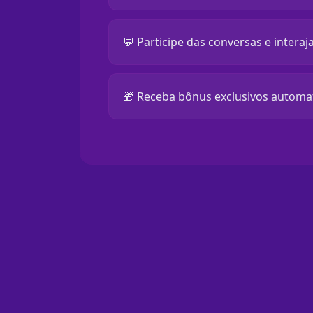
💬 Participe das conversas e interaj
🎁 Receba bônus exclusivos autom