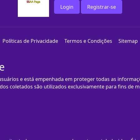
Login
Registrar-se
Políticas de Privacidade
Termos e Condições
Sitemap
de
 usuários e está empenhada em proteger todas as informaç
os coletados são utilizados exclusivamente para fins de m