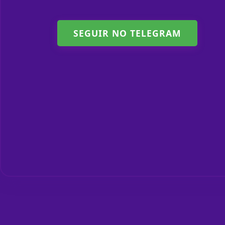
SEGUIR NO TELEGRAM