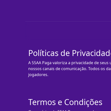
Políticas de Privacida
A 55AA Paga valoriza a privacidade de seus
nossos canais de comunicação. Todos os dad
jogadores.
Termos e Condições