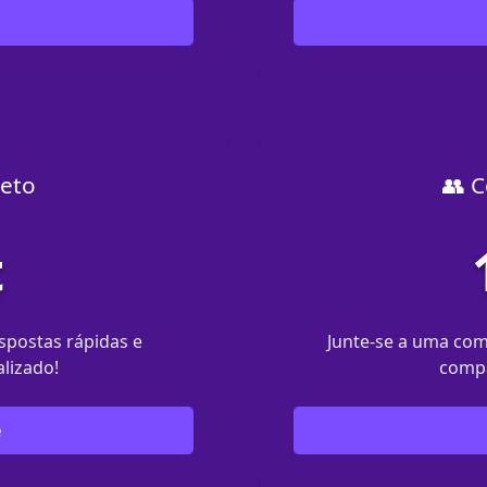
reto
👥 
t
espostas rápidas e
Junte-se a uma com
lizado!
compa
e