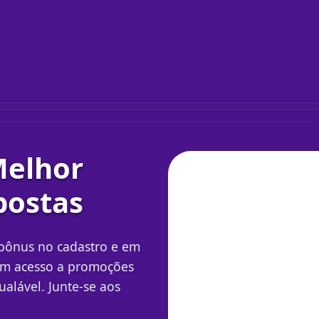
Melhor
postas
bônus no cadastro e em
em acesso a promoções
ualável. Junte-se aos