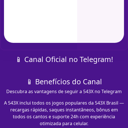
📱 Canal Oficial no Telegram!
📱 Benefícios do Canal
Descubra as vantagens de seguir a 543X no Telegram
A 543X inclui todos os jogos populares da 543X Brasil —
recargas rápidas, saques instantâneos, bônus em
todos os cantos e suporte 24h com experiência
otimizada para celular.