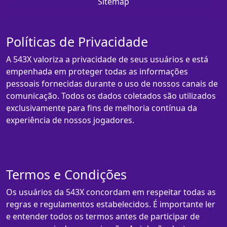
Sitemap
Políticas de Privacidade
A 543X valoriza a privacidade de seus usuários e está
empenhada em proteger todas as informações
pessoais fornecidas durante o uso de nossos canais de
comunicação. Todos os dados coletados são utilizados
exclusivamente para fins de melhoria contínua da
experiência de nossos jogadores.
Termos e Condições
Os usuários da 543X concordam em respeitar todas as
regras e regulamentos estabelecidos. É importante ler
e entender todos os termos antes de participar de