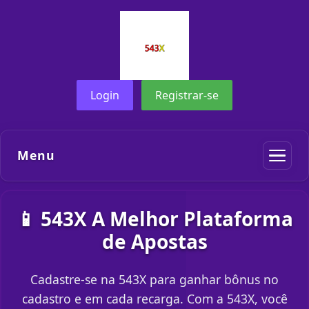
Login
Registrar-se
Menu
📱 543X A Melhor Plataforma
de Apostas
Cadastre-se na 543X para ganhar bônus no
cadastro e em cada recarga. Com a 543X, você