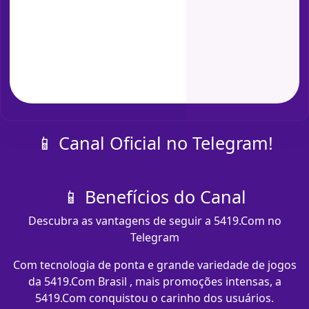
📱 Canal Oficial no Telegram!
📱 Benefícios do Canal
Descubra as vantagens de seguir a 5419.Com no
Telegram
Com tecnologia de ponta e grande variedade de jogos
da 5419.Com Brasil , mais promoções intensas, a
5419.Com conquistou o carinho dos usuários.