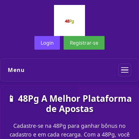
Login
Registrar-se
Menu
📱 48Pg A Melhor Plataforma
de Apostas
Cadastre-se na 48Pg para ganhar bônus no
cadastro e em cada recarga. Com a 48Pg, você