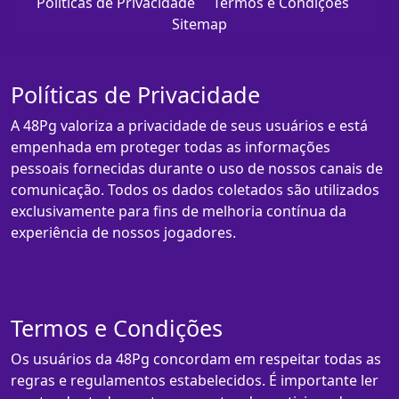
Políticas de Privacidade
Termos e Condições
Sitemap
Políticas de Privacidade
A 48Pg valoriza a privacidade de seus usuários e está
empenhada em proteger todas as informações
pessoais fornecidas durante o uso de nossos canais de
comunicação. Todos os dados coletados são utilizados
exclusivamente para fins de melhoria contínua da
experiência de nossos jogadores.
Termos e Condições
Os usuários da 48Pg concordam em respeitar todas as
regras e regulamentos estabelecidos. É importante ler