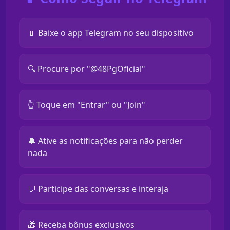
📱 Baixe o app Telegram no seu dispositivo
🔍 Procure por "@48PgOficial"
👆 Toque em "Entrar" ou "Join"
🔔 Ative as notificações para não perder
nada
💬 Participe das conversas e interaja
🎁 Receba bônus exclusivos