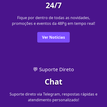
24/7
Fique por dentro de todas as novidades,
promoções e eventos da 48Pg em tempo real!
Ver Notícias
💬 Suporte Direto
Chat
Suporte direto via Telegram, respostas rápidas e
atendimento personalizado!