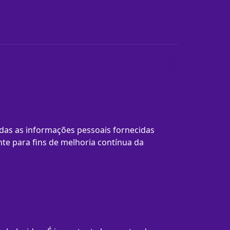
das as informações pessoais fornecidas
te para fins de melhoria contínua da