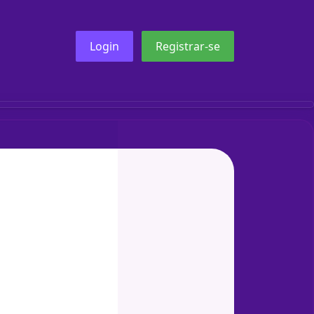
Login
Registrar-se