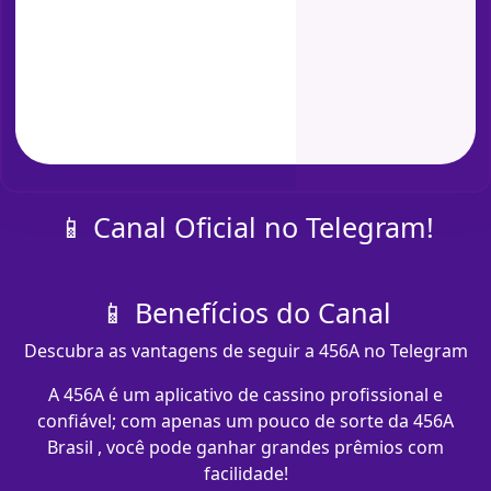
📱 Canal Oficial no Telegram!
📱 Benefícios do Canal
Descubra as vantagens de seguir a 456A no Telegram
A 456A é um aplicativo de cassino profissional e
confiável; com apenas um pouco de sorte da 456A
Brasil , você pode ganhar grandes prêmios com
facilidade!