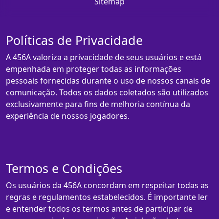
Sitemap
Políticas de Privacidade
A 456A valoriza a privacidade de seus usuários e está
empenhada em proteger todas as informações
pessoais fornecidas durante o uso de nossos canais de
comunicação. Todos os dados coletados são utilizados
exclusivamente para fins de melhoria contínua da
experiência de nossos jogadores.
Termos e Condições
Os usuários da 456A concordam em respeitar todas as
regras e regulamentos estabelecidos. É importante ler
e entender todos os termos antes de participar de