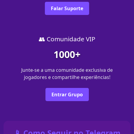
Falar Suporte
👥 Comunidade VIP
1000+
Junte-se a uma comunidade exclusiva de
jogadores e compartilhe experiências!
Entrar Grupo
📱 Como Seguir no Telegram