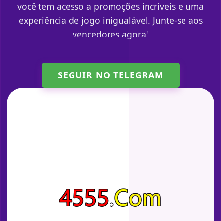
você tem acesso a promoções incríveis e uma
experiência de jogo inigualável. Junte-se aos
vencedores agora!
SEGUIR NO TELEGRAM