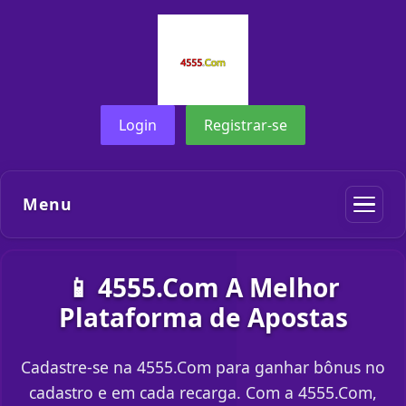
Login
Registrar-se
Menu
📱 4555.Com A Melhor
Plataforma de Apostas
Cadastre-se na 4555.Com para ganhar bônus no
cadastro e em cada recarga. Com a 4555.Com,