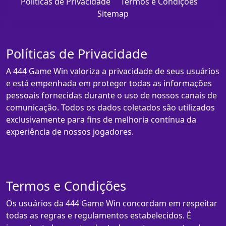
Políticas de Privacidade
Termos e Condições
Sitemap
Políticas de Privacidade
A 444 Game Win valoriza a privacidade de seus usuários
e está empenhada em proteger todas as informações
pessoais fornecidas durante o uso de nossos canais de
comunicação. Todos os dados coletados são utilizados
exclusivamente para fins de melhoria contínua da
experiência de nossos jogadores.
Termos e Condições
Os usuários da 444 Game Win concordam em respeitar
todas as regras e regulamentos estabelecidos. É