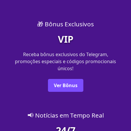
🎁 Bônus Exclusivos
VIP
Receba bônus exclusivos do Telegram,
promoções especiais e códigos promocionais
únicos!
Ver Bônus
📢 Notícias em Tempo Real
24/7