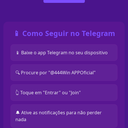
📱 Como Seguir no Telegram
📱 Baixe o app Telegram no seu dispositivo
🔍 Procure por "@444Win APPOficial"
👆 Toque em "Entrar" ou "Join"
🔔 Ative as notificações para não perder
nada