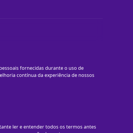
pessoais fornecidas durante o uso de
elhoria contínua da experiência de nossos
ante ler e entender todos os termos antes