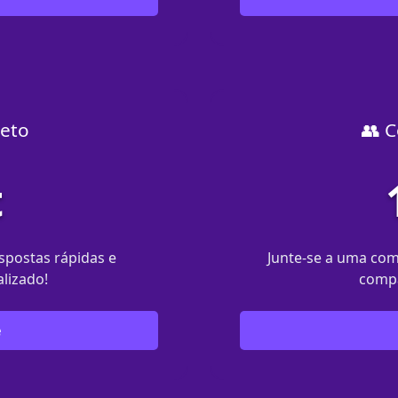
reto
👥 
t
espostas rápidas e
Junte-se a uma com
lizado!
compa
e