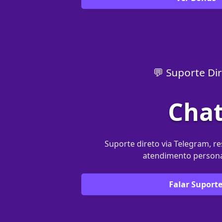
💬 Suporte Di
Cha
Suporte direto via Telegram, r
atendimento persona
Falar Suport