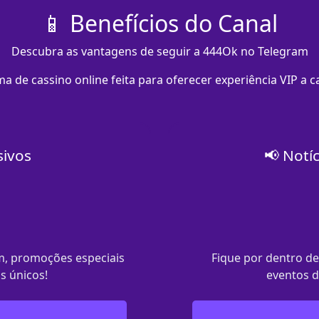
📱 Benefícios do Canal
Descubra as vantagens de seguir a 444Ok no Telegram
 de cassino online feita para oferecer experiência VIP a c
sivos
📢 Notí
m, promoções especiais
Fique por dentro d
s únicos!
eventos d