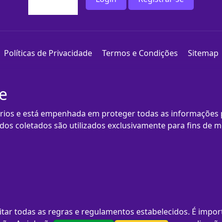
Políticas de Privacidade
Termos e Condições
Sitemap
de
ários e está empenhada em proteger todas as informações 
os coletados são utilizados exclusivamente para fins de m
ar todas as regras e regulamentos estabelecidos. É import