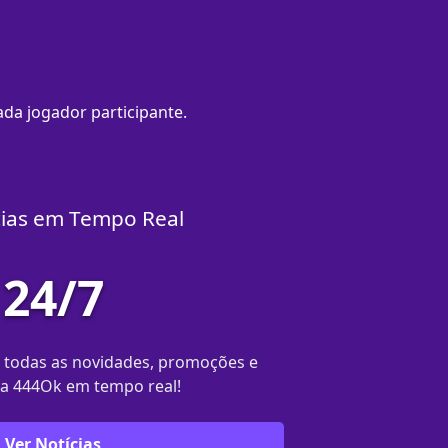
ada jogador participante.
cias em Tempo Real
24/7
e todas as novidades, promoções e
a 444Ok em tempo real!
Ver Notícias