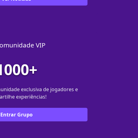
Comunidade VIP
1000+
unidade exclusiva de jogadores e
rtilhe experiências!
Entrar Grupo