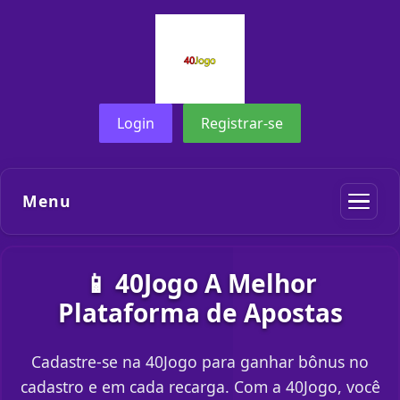
Login
Registrar-se
Menu
📱 40Jogo A Melhor
Plataforma de Apostas
Cadastre-se na 40Jogo para ganhar bônus no
cadastro e em cada recarga. Com a 40Jogo, você