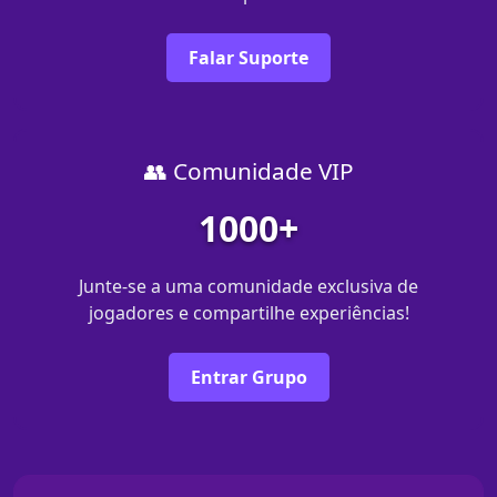
Falar Suporte
👥 Comunidade VIP
1000+
Junte-se a uma comunidade exclusiva de
jogadores e compartilhe experiências!
Entrar Grupo