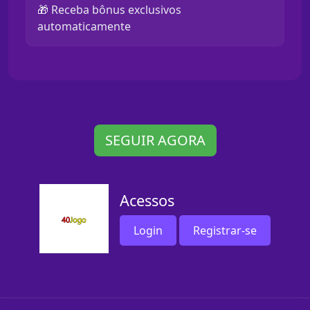
🎁 Receba bônus exclusivos
automaticamente
SEGUIR AGORA
Acessos
Login
Registrar-se