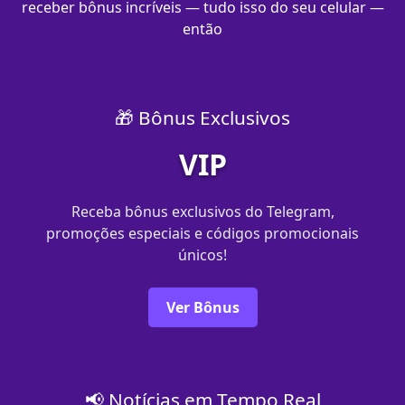
receber bônus incríveis — tudo isso do seu celular —
então
🎁 Bônus Exclusivos
VIP
Receba bônus exclusivos do Telegram,
promoções especiais e códigos promocionais
únicos!
Ver Bônus
📢 Notícias em Tempo Real