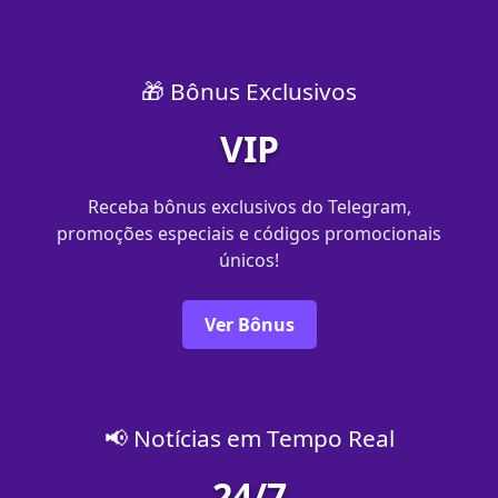
🎁 Bônus Exclusivos
VIP
Receba bônus exclusivos do Telegram,
promoções especiais e códigos promocionais
únicos!
Ver Bônus
📢 Notícias em Tempo Real
24/7