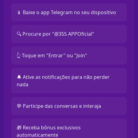
📱 Baixe o app Telegram no seu dispositivo
🔍 Procure por "@3SS APPOficial"
👆 Toque em "Entrar" ou "Join"
🔔 Ative as notificações para não perder
nada
💬 Participe das conversas e interaja
🎁 Receba bônus exclusivos
automaticamente