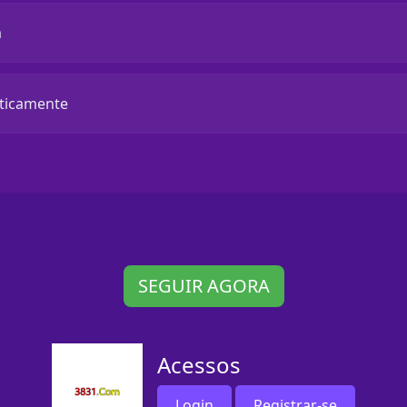
a
aticamente
SEGUIR AGORA
Acessos
Login
Registrar-se