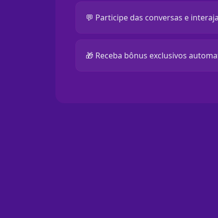
💬 Participe das conversas e interaj
🎁 Receba bônus exclusivos autom