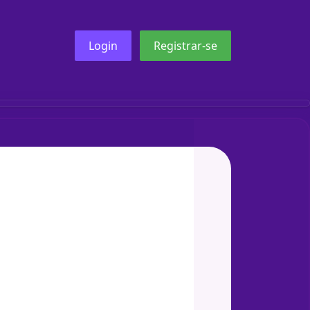
Login
Registrar-se