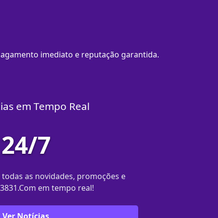
pagamento imediato e reputação garantida.
cias em Tempo Real
24/7
e todas as novidades, promoções e
 3831.Com em tempo real!
Ver Notícias