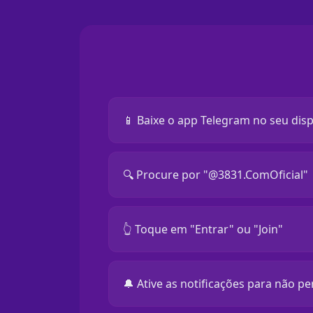
📱 Baixe o app Telegram no seu disp
🔍 Procure por "@3831.ComOficial"
👆 Toque em "Entrar" ou "Join"
🔔 Ative as notificações para não p