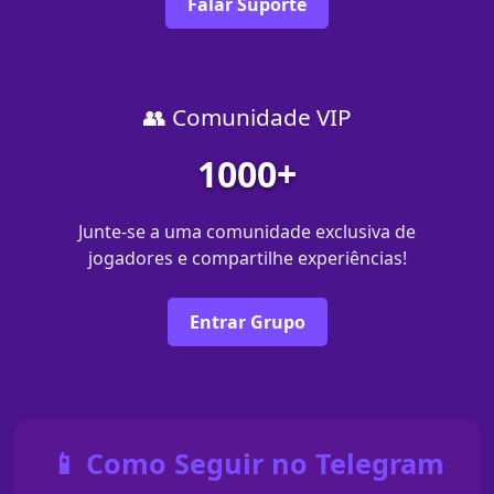
Falar Suporte
👥 Comunidade VIP
1000+
Junte-se a uma comunidade exclusiva de
jogadores e compartilhe experiências!
Entrar Grupo
📱 Como Seguir no Telegram