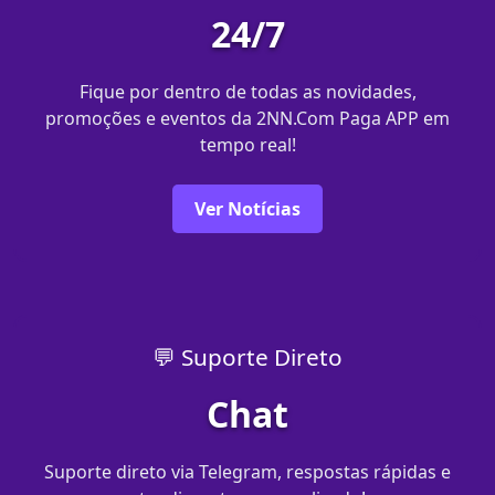
24/7
Fique por dentro de todas as novidades,
promoções e eventos da 2NN.Com Paga APP em
tempo real!
Ver Notícias
💬 Suporte Direto
Chat
Suporte direto via Telegram, respostas rápidas e