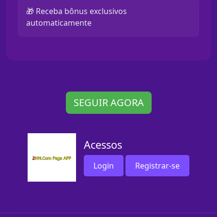
🎁 Receba bônus exclusivos
automaticamente
SEGUIR AGORA
Acessos
Login
Registrar-se