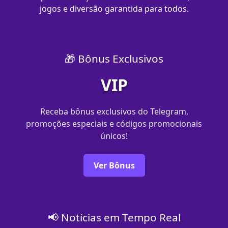
jogos e diversão garantida para todos.
🎁 Bônus Exclusivos
VIP
Receba bônus exclusivos do Telegram,
promoções especiais e códigos promocionais
únicos!
Ver Bônus
📢 Notícias em Tempo Real