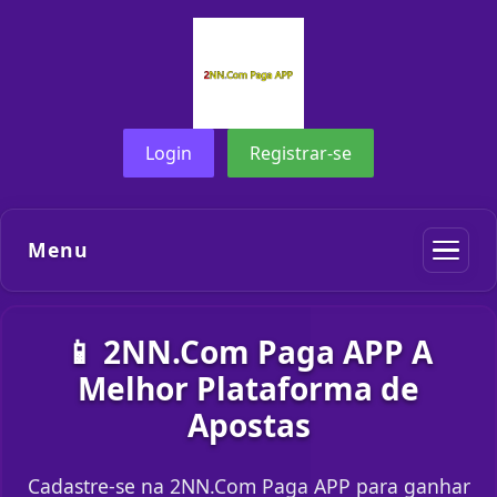
Login
Registrar-se
Menu
📱 2NN.Com Paga APP A
Melhor Plataforma de
Apostas
Cadastre-se na 2NN.Com Paga APP para ganhar