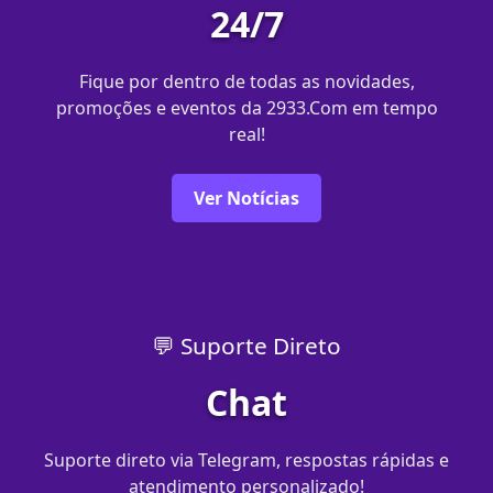
24/7
Fique por dentro de todas as novidades,
promoções e eventos da 2933.Com em tempo
real!
Ver Notícias
💬 Suporte Direto
Chat
Suporte direto via Telegram, respostas rápidas e
atendimento personalizado!