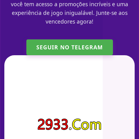
você tem acesso a promoções incríveis e uma
experiência de jogo inigualável. Junte-se aos
vencedores agora!
SEGUIR NO TELEGRAM