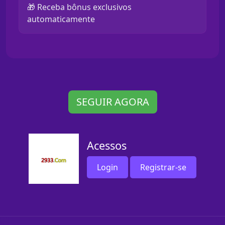
🎁 Receba bônus exclusivos
automaticamente
SEGUIR AGORA
Acessos
Login
Registrar-se