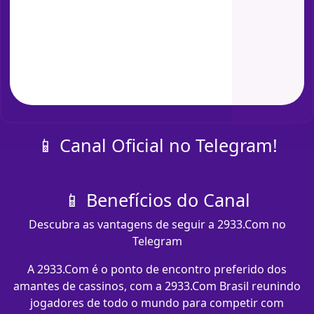
📱 Canal Oficial no Telegram!
📱 Benefícios do Canal
Descubra as vantagens de seguir a 2933.Com no
Telegram
A 2933.Com é o ponto de encontro preferido dos
amantes de cassinos, com a 2933.Com Brasil reunindo
jogadores de todo o mundo para competir com