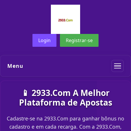
Login
Registrar-se
Menu
📱 2933.Com A Melhor
Plataforma de Apostas
Cadastre-se na 2933.Com para ganhar bônus no
cadastro e em cada recarga. Com a 2933.Com,