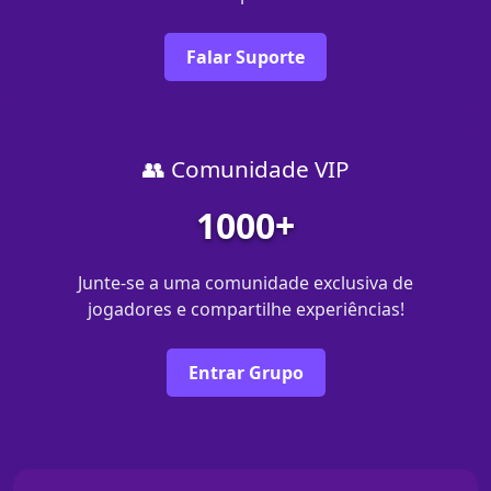
Falar Suporte
👥 Comunidade VIP
1000+
Junte-se a uma comunidade exclusiva de
jogadores e compartilhe experiências!
Entrar Grupo