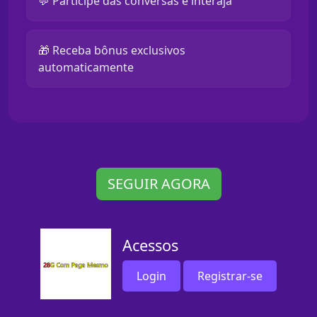
💬 Participe das conversas e interaja
🎁 Receba bônus exclusivos
automaticamente
SEGUIR AGORA
Acessos
Login
Registrar-se