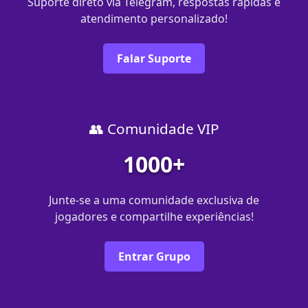
Suporte direto via Telegram, respostas rápidas e
atendimento personalizado!
Falar Suporte
👥 Comunidade VIP
1000+
Junte-se a uma comunidade exclusiva de
jogadores e compartilhe experiências!
Entrar Grupo