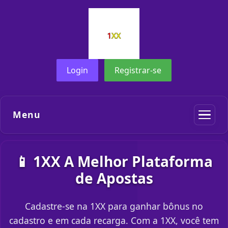
Login
Registrar-se
Menu
📱 1XX A Melhor Plataforma
de Apostas
Cadastre-se na 1XX para ganhar bônus no
cadastro e em cada recarga. Com a 1XX, você tem