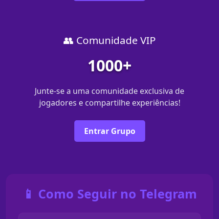
👥 Comunidade VIP
1000+
Junte-se a uma comunidade exclusiva de
jogadores e compartilhe experiências!
Entrar Grupo
📱 Como Seguir no Telegram