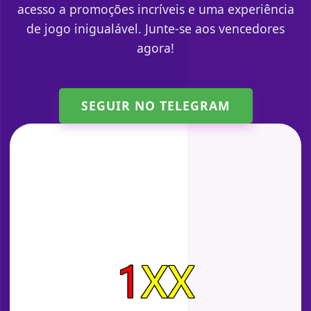
acesso a promoções incríveis e uma experiência
de jogo inigualável. Junte-se aos vencedores
agora!
SEGUIR NO TELEGRAM