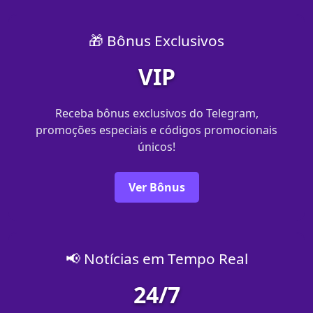
🎁 Bônus Exclusivos
VIP
Receba bônus exclusivos do Telegram,
promoções especiais e códigos promocionais
únicos!
Ver Bônus
📢 Notícias em Tempo Real
24/7