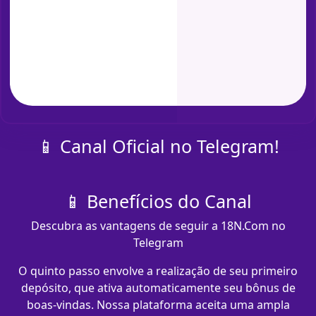
📱 Canal Oficial no Telegram!
📱 Benefícios do Canal
Descubra as vantagens de seguir a 18N.Com no
Telegram
O quinto passo envolve a realização de seu primeiro
depósito, que ativa automaticamente seu bônus de
boas-vindas. Nossa plataforma aceita uma ampla