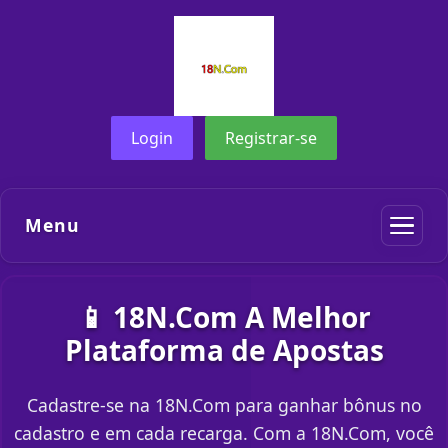
Login
Registrar-se
Menu
📱 18N.Com A Melhor
Plataforma de Apostas
Cadastre-se na 18N.Com para ganhar bônus no
cadastro e em cada recarga. Com a 18N.Com, você