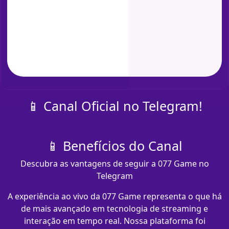
📱 Canal Oficial no Telegram!
📱 Benefícios do Canal
Descubra as vantagens de seguir a 077 Game no
Telegram
A experiência ao vivo da 077 Game representa o que há
de mais avançado em tecnologia de streaming e
interação em tempo real. Nossa plataforma foi