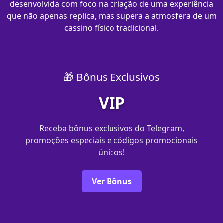
desenvolvida com foco na criação de uma experiência
que não apenas replica, mas supera a atmosfera de um
cassino físico tradicional.
🎁 Bônus Exclusivos
VIP
Receba bônus exclusivos do Telegram,
promoções especiais e códigos promocionais
únicos!
Ver Bônus