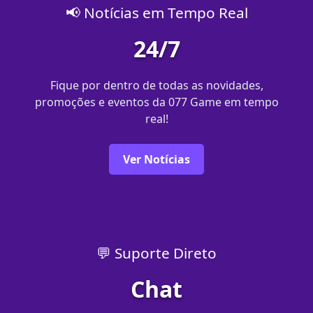
📢 Notícias em Tempo Real
24/7
Fique por dentro de todas as novidades,
promoções e eventos da 077 Game em tempo
real!
Ver Notícias
💬 Suporte Direto
Chat