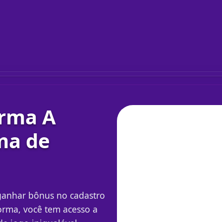
orma A
ma de
 ganhar bônus no cadastro
orma, você tem acesso a