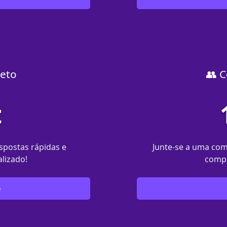
reto
👥 
t
espostas rápidas e
Junte-se a uma com
lizado!
compa
e