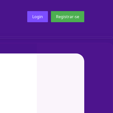
Login
Registrar-se