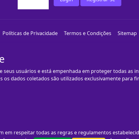
Políticas de Privacidade
Termos e Condições
Sitemap
de
 de seus usuários e está empenhada em proteger todas as i
 os dados coletados são utilizados exclusivamente para fi
 em respeitar todas as regras e regulamentos estabelecido