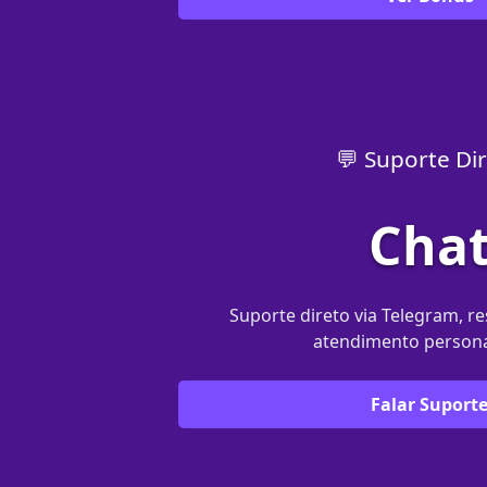
💬 Suporte Di
Cha
Suporte direto via Telegram, r
atendimento persona
Falar Suport