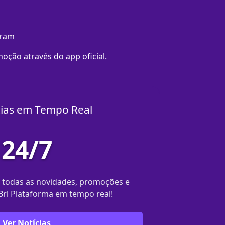
gram
oção através do app oficial.
cias em Tempo Real
24/7
e todas as novidades, promoções e
Brl Plataforma em tempo real!
Ver Notícias