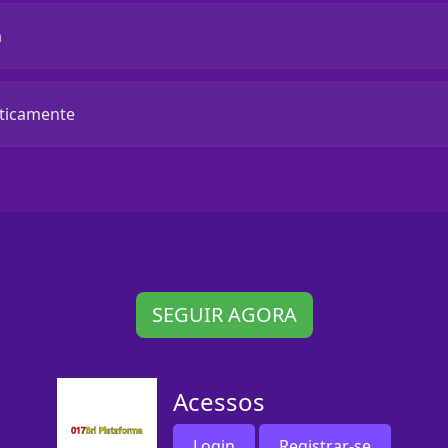
a
aticamente
SEGUIR AGORA
Acessos
Login
Registrar-se