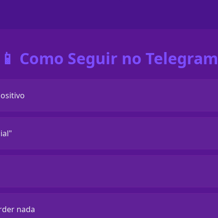
📱 Como Seguir no Telegram
ositivo
ial"
erder nada