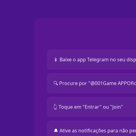
📱 Baixe o app Telegram no seu disp
🔍 Procure por "@001Game APPOfic
👆 Toque em "Entrar" ou "Join"
🔔 Ative as notificações para não p