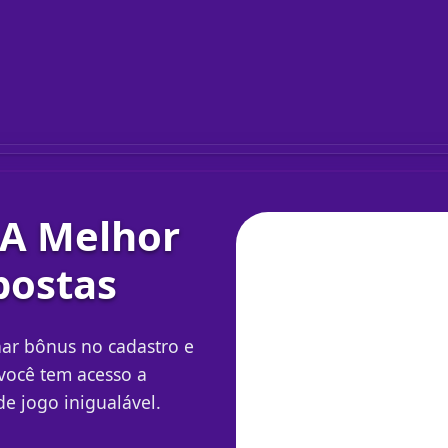
 A Melhor
postas
ar bônus no cadastro e
você tem acesso a
e jogo inigualável.