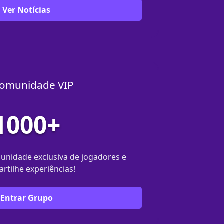
Ver Notícias
Comunidade VIP
1000+
unidade exclusiva de jogadores e
rtilhe experiências!
Entrar Grupo